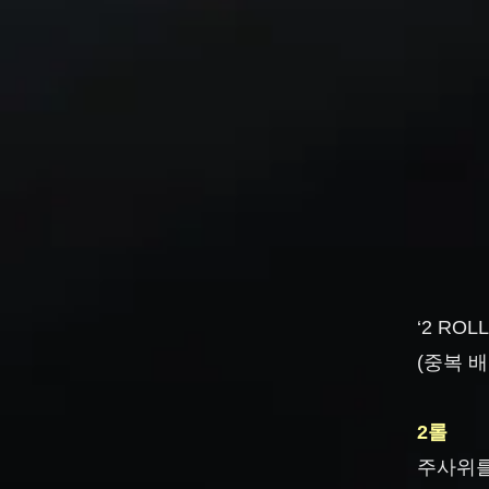
‘2 RO
(중복 배
2롤
주사위를