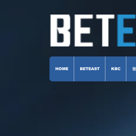
HOME
BETEAST
KBC
원