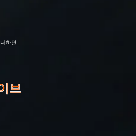
 더하면
라이브