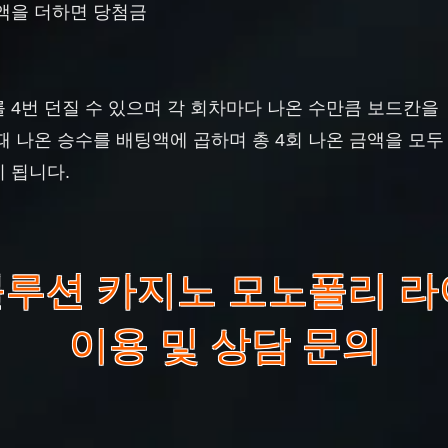
액을 더하면 당첨금
 4번 던질 수 있으며 각 회차마다 나온 수만큼 보드칸을
때 나온 승수를 배팅액에 곱하며 총 4회 나온 금액을 모두
 됩니다.
볼루션 카지노 모노폴리 
이용 및 상담 문의