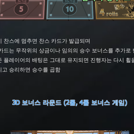
이 찬스에 멈추면 찬스 카드가 발급되며
 카드는 무작위의 상금이나 임의의 승수 보너스를 추가로 
기존 플레이어의 배팅은 그대로 유지되면 진행자는 다시 휠
리고 승리하면 승수를 곱함
3D 보너스 라운드 (2롤, 4롤 보너스 게임)