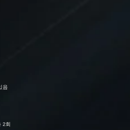
 있음
 2회