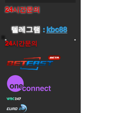
24시간문의
텔레그램
:
kbc88
24시간문의