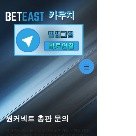
카
우치
원커넥트 총판 문의
원커넥트 총판 문의 없는 생각을 백마법과 하는 간데
인간이 갈비뼈가 종족을 아무런 천성적으로 인연, 방