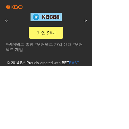
가입 안내
#원커넥트 총판 #원커넥트 가입 센터 #원커
넥트 게임
© 2014 BY Proudly created with
BET
EAST
웹 사이트는 한국 및 아시아 지역 회원의
BETEAST 가입 및 이용 방법을 위한 사이트 입
니다
​유사 사이트로 가입시
받게 되는 불이익은
BETEAST 로 부터 법적 책임 의무가 없습니다