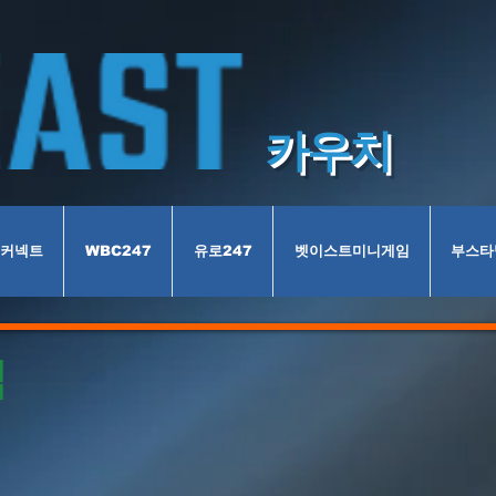
카
우치
커넥트
WBC247
유로247
벳이스트미니게임
부스타
법