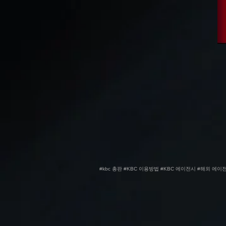
#kbc 총판 #KBC 이용방법 #KBC 에이전시 #해외 에이전