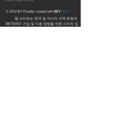
© 2014 BY Proudly created with
BET
EAST
웹 사이트는 한국 및 아시아 지역 회원의
BETEAST 가입 및 이용 방법을 위한 사이트 입
니다
​유사 사이트로 가입시
받게 되는 불이익은
BETEAST 로 부터 법적 책임 의무가 없습니다