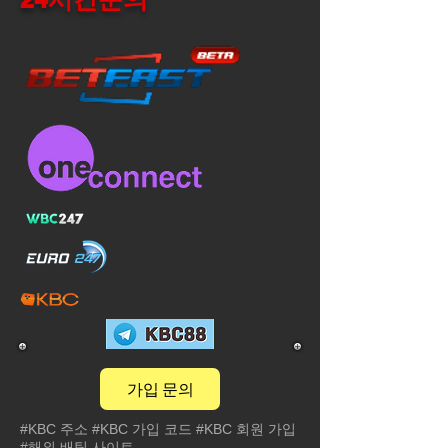
가입 문의
#KBC 주소 #KBC 가입 코드 #KBC 회원 가입
#해외 배팅 사이트