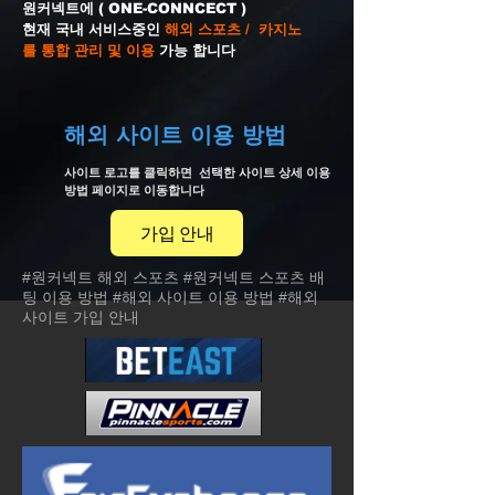
원커넥트에 ( ONE-CONNCECT )
현재 국내 서비스중인
해외 스포츠 / 카지노
를 통합 관리 및 이용
가능 합니다
해외 사이트 이용 방법
사이트 로고를 클릭하면 선택한 사이트 상세 이용
방법 페이지로 이동합니다
가입 안내
#원커넥트 해외 스포츠 #원커넥트 스포츠 배
팅 이용 방법 #해외 사이트 이용 방법 #해외
사이트 가입 안내