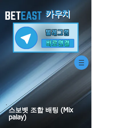
카
우치
스보벳 조합 배팅 (Mix
palay)