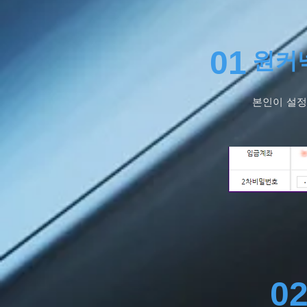
01
원커
본인이 설정
0