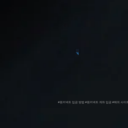
#원커넥트 입금 방법 #원커넥트 계좌 입금 #해외 사이