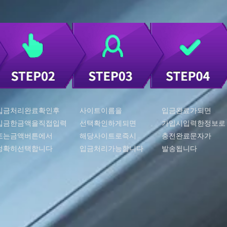
입금처리완료확인후
사이트이름을
입금완료가되면
입금한금액을직접입력
선택
확인하게되면
가입시입력한정보
또는금액버튼에서
해당사이트로
즉시
충전완료문자가
정확히선택합니다
​입금처리
가능합니다
발송됩니다