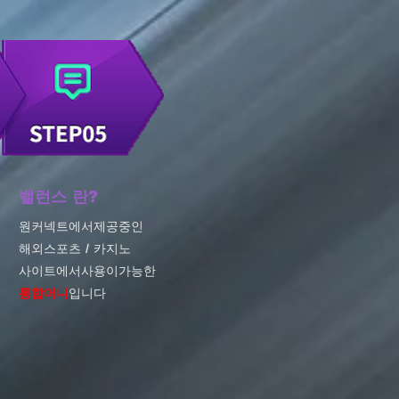
밸런스 란?
로
원커넥트에서제공중인
해외스포츠 / 카지노
사이트에서사용이가능한
통합머니
입니다