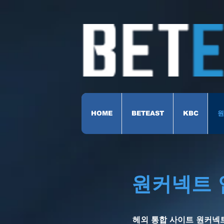
HOME
BETEAST
KBC
원
원커넥트 
헤외 통합 사
이트 원커넥트 