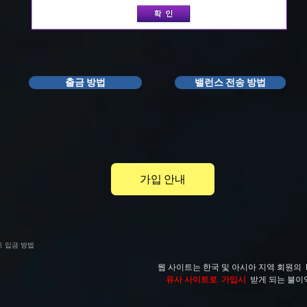
출금 방법
밸런스 전송 방법
가입 안내
트 입금 방법
웹 사이트는 한국 및 아시아 지역 회원의 
​유사 사이트로 가입시
받게 되는 불이익